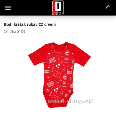
Bodi kratak rukav CZ crveni
(Art.Nr.:
0112
)