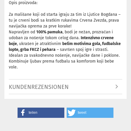
Opis proizvoda:
Za mališane koji od starta igraju za tim iz Ljutice Bogdana –
tu je crveni bodi sa kratkim rukavima Crvena Zvezda, prava
navijačka oprema za prve korake!
Napravljen od
100% pamuka
, bodi je nežan, prozračan i
udoban za nošenje tokom celog dana.
Intenzivno crvene
boje
, ukrašen je atraktivnim
belim motivima gola, fudbalske
lopte, grba FKCZ i pehara
– savršen spoj igre i strasti.
Idealan za svakodnevno nošenje, navijačke dane i poklone.
Kombinuje ljubav prema fudbalu sa komforom koji bebe
vole.
KUNDENREZENSIONEN
teilen
tweet