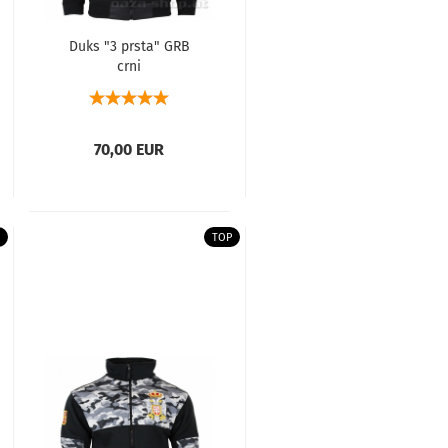
Duks "3 prsta" GRB
crni
70,00 EUR
TOP