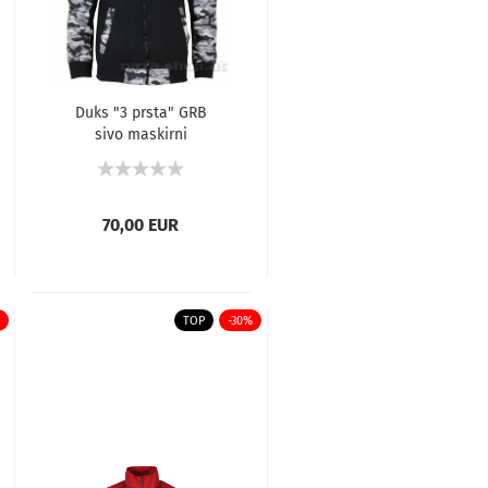
Duks "3 prsta" GRB
sivo maskirni
70,00 EUR
TOP
-30%