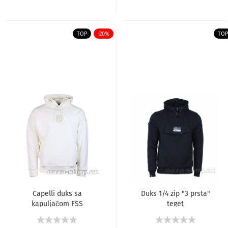
TOP
-20%
TOP
Capelli duks sa
Duks 1/4 zip "3 prsta"
kapuljačom FSS
teget
2025/26 offwhite