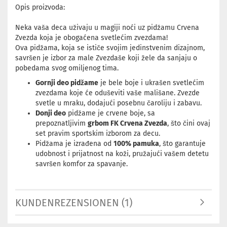
Opis proizvoda:
Neka vaša deca uživaju u magiji noći uz pidžamu Crvena
Zvezda koja je obogaćena svetlećim zvezdama!
Ova pidžama, koja se ističe svojim jedinstvenim dizajnom,
savršen je izbor za male Zvezdaše koji žele da sanjaju o
pobedama svog omiljenog tima.
Gornji deo pidžame
je bele boje i ukrašen svetlećim
zvezdama koje će oduševiti vaše mališane. Zvezde
svetle u mraku, dodajući posebnu čaroliju i zabavu.
Donji deo
pidžame je crvene boje, sa
prepoznatljivim
grbom FK Crvena Zvezda
, što čini ovaj
set pravim sportskim izborom za decu.
Pidžama je izrađena od
100% pamuka
, što garantuje
udobnost i prijatnost na koži, pružajući vašem detetu
savršen komfor za spavanje.
KUNDENREZENSIONEN (1)