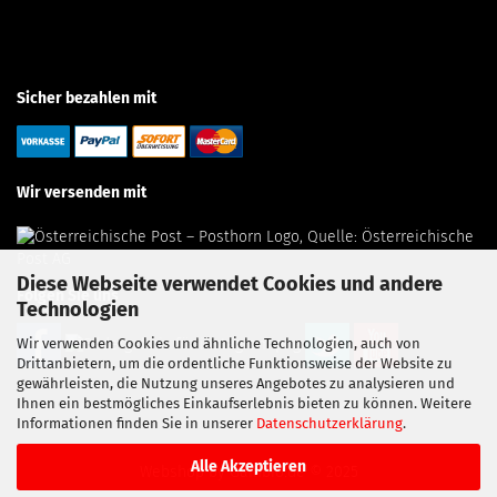
Sicher bezahlen mit
Wir versenden mit
Diese Webseite verwendet Cookies und andere
Folgen Sie uns
Technologien
Wir verwenden Cookies und ähnliche Technologien, auch von
Drittanbietern, um die ordentliche Funktionsweise der Website zu
gewährleisten, die Nutzung unseres Angebotes zu analysieren und
Ihnen ein bestmögliches Einkaufserlebnis bieten zu können. Weitere
Informationen finden Sie in unserer
Datenschutzerklärung
.
Alle Akzeptieren
Webshop
by Gambio.de © 2025