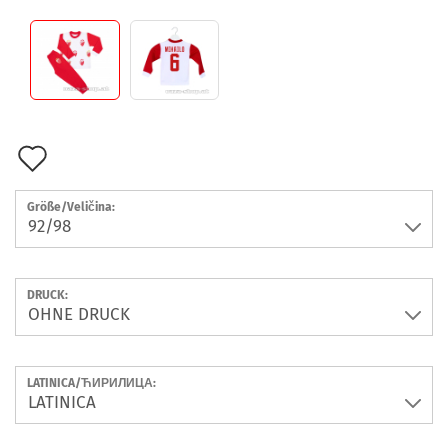
Auf
den
Größe/Veličina:
Merkzettel
DRUCK:
LATINICA/ЋИРИЛИЦА: