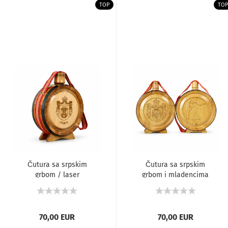
TOP
TOP
Čutura sa srpskim
Čutura sa srpskim
grbom / laser
grbom i mladencima
/ duborez
70,00 EUR
70,00 EUR