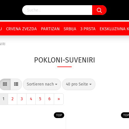
U
CRVENA ZVEZDA
PARTIZAN
SRBIJA
3 PRSTA
EKSKLUZIVNA 
IRI
POKLONI-SUVENIRI
Sortieren nach
40 pro Seite
1
2
3
4
5
6
»
TOP
TOP