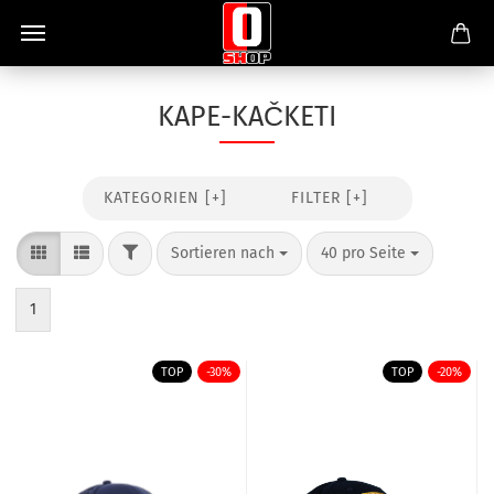
KAPE-KAČKETI
KATEGORIEN [+]
FILTER [+]
Sortieren nach
40 pro Seite
1
TOP
-30%
TOP
-20%