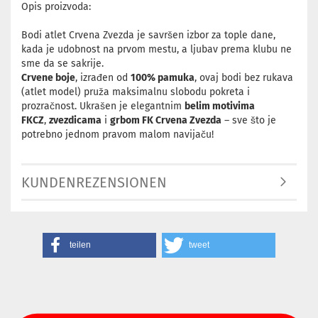
Opis proizvoda:
Bodi atlet Crvena Zvezda je savršen izbor za tople dane,
kada je udobnost na prvom mestu, a ljubav prema klubu ne
sme da se sakrije.
Crvene boje
, izrađen od
100% pamuka
, ovaj bodi bez rukava
(atlet model) pruža maksimalnu slobodu pokreta i
prozračnost. Ukrašen je elegantnim
belim motivima
FKCZ
,
zvezdicama
i
grbom FK Crvena Zvezda
– sve što je
potrebno jednom pravom malom navijaču!
KUNDENREZENSIONEN
teilen
tweet