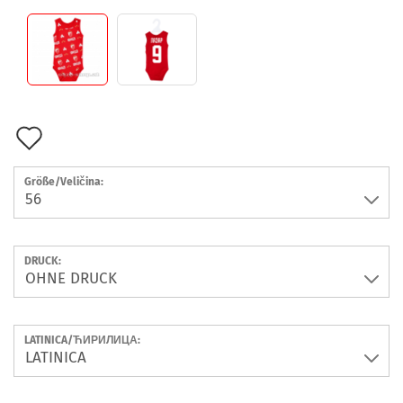
Auf
den
Größe/Veličina:
Merkzettel
DRUCK:
LATINICA/ЋИРИЛИЦА: