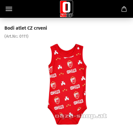
Bodi atlet CZ crveni
(Art.Nr.:
0111
)