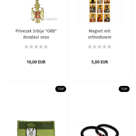
Privezak Srbija "GRB"
Magnet mit
dvoglavi orao
orthodoxem
zlatno/crveni
Heiligenmotiv
10,00 EUR
5,00 EUR
TOP
TOP