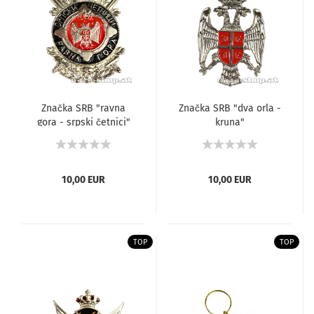
Značka SRB "ravna
Značka SRB "dva orla -
gora - srpski četnici"
kruna"
10,00 EUR
10,00 EUR
TOP
TOP