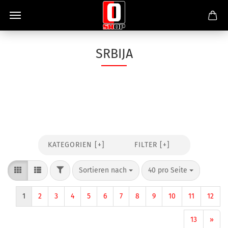
SRBIJA
KATEGORIEN [+]
FILTER [+]
Sortieren nach
40 pro Seite
1
2
3
4
5
6
7
8
9
10
11
12
13
»