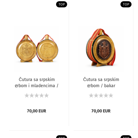
TOP
TOP
Čutura sa srpskim
Čutura sa srpskim
grbom i mladencima /
grbom / bakar
duborez
70,00 EUR
70,00 EUR